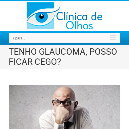
Ir
para
o
conteúdo
Ir para...
TENHO GLAUCOMA, POSSO
FICAR CEGO?
View
Larger
Image