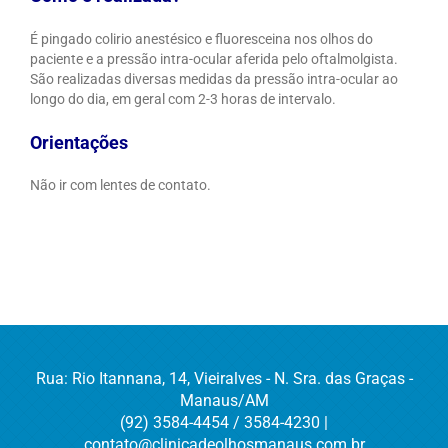
É pingado colirio anestésico e fluoresceina nos olhos do
paciente e a pressão intra-ocular aferida pelo oftalmolgista.
São realizadas diversas medidas da pressão intra-ocular ao
longo do dia, em geral com 2-3 horas de intervalo.
Orientações
Não ir com lentes de contato.
Rua: Rio Itannana, 14, Vieiralves - N. Sra. das Graças -
Manaus/AM
(92) 3584-4454 / 3584-4230 |
contato@clinicadeolhosmanaus.com.br