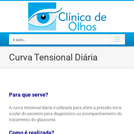
Ir
para
o
conteúdo
Ir para...
Curva Tensional Diária
Para que serve?
A curva tensional diária é utilizada para aferir a pressão intra-
ocular do paciente para diagnóstico ou acompanhamento do
tratamento do glaucoma.
Como é realizada?