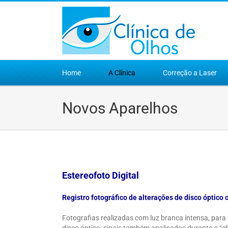
Ir
para
o
conteúdo
Home
A Clínica
Correção a Laser
Novos Aparelhos
Estereofoto Digital
Registro fotográfico de alterações de disco óptico 
Fotografias realizadas com luz branca intensa, para
disco óptico, sinais também analisados durante o “