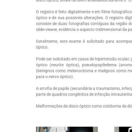
O registro é feito digitalmente e em filme fotográf
óptico e de sua possíveis alterações. O registro dig
consiste de duas fotografias contíguas da região d
slide-viewer, evidência o aspecto tridimensional da pa
Geralmente, este exame é solicitado para acompan
óptico.
Pode ser solicitado em casos de hipertensão ocular,
óptico (neurite óptica), pseudopapiledema (ano
(benignos como melanocitoma e malignos como mela
para o nervo óptico).
A atrofia de papila (secundária a traumatismo, infe
parte de quadros congênitos de infecção intrauterina
Malformações de disco óptico como coloboma de dis