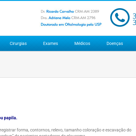
Cirurgias
Exames
Médicos
Doenças
ou papila.
 registrar forma, contornos, relevo, tamanho coloração e escavação do
checkup” de pacientes portadores de glaucoma.