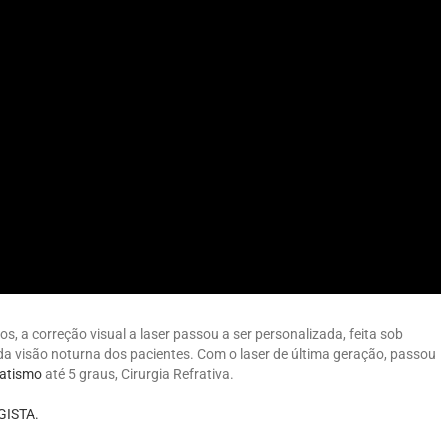
s, a correção visual a laser passou a ser personalizada, feita sob
da visão noturna dos pacientes. Com o laser de última geração, passou
atismo
até 5 graus, Cirurgia Refrativa.⠀⠀⠀
ISTA.
⠀⠀⠀