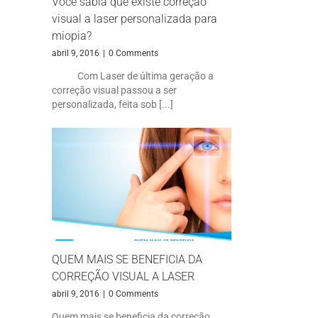
Você sabia que existe correção
visual a laser personalizada para
miopia?
abril 9, 2016
|
0 Comments
Com Laser de última geração a
correção visual passou a ser
personalizada, feita sob [...]
QUEM MAIS SE BENEFICIA DA
CORREÇÃO VISUAL A LASER
abril 9, 2016
|
0 Comments
Quem mais se beneficia da correção