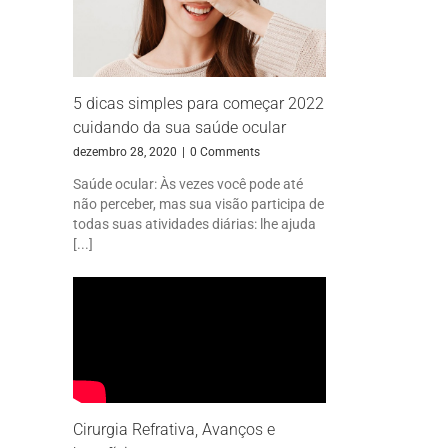
5 dicas simples para começar 2022
cuidando da sua saúde ocular
dezembro 28, 2020
|
0 Comments
Saúde ocular: Às vezes você pode até
não perceber, mas sua visão participa de
todas suas atividades diárias: lhe ajuda
[...]
Cirurgia Refrativa, Avanços e