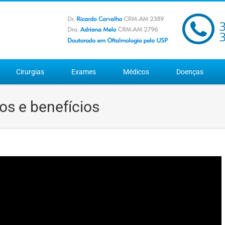
Cirurgias
Exames
Médicos
Doenças
ços e benefícios