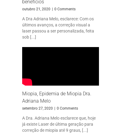
benefícios
outubro 21, 2020
|
0 Comments
A Dra Adriana Melo, esclarece: Com os
últimos avanços, a correção visual a
laser passou a ser personalizada, feita
sob [...]
Miopia, Epidemia de Miopia Dra.
Adriana Melo
setembro 27, 2020
|
0 Comments
A Dra. Adriana Melo esclarece que, hoje
já existe Laser de última geração para
correção de miopia até 9 graus, [...]