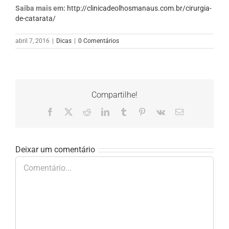
Saiba mais em:
http://clinicadeolhosmanaus.com.br/cirurgia-
de-catarata/
abril 7, 2016
|
Dicas
|
0 Comentários
Compartilhe!
Facebook
X
Reddit
LinkedIn
Tumblr
Pinterest
Vk
E-
mail
Deixar um comentário
Comentário