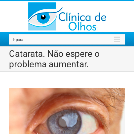
Ir
para
o
conteúdo
Ir para...
Catarata. Não espere o
problema aumentar.
View
Larger
Image