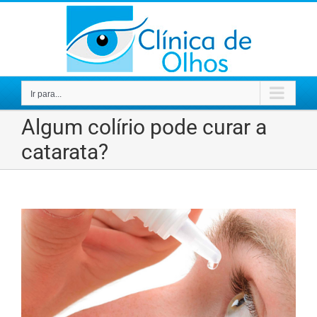
Ir
para
o
conteúdo
Ir para...
Algum colírio pode curar a
catarata?
View
Larger
Image