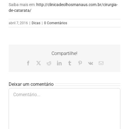
Saiba mais em:
http://clinicadeolhosmanaus.com.br/cirurgia-
de-catarata/
abril 7, 2016
|
Dicas
|
0 Comentários
Compartilhe!
Facebook
X
Reddit
LinkedIn
Tumblr
Pinterest
Vk
E-
mail
Deixar um comentário
Comentário