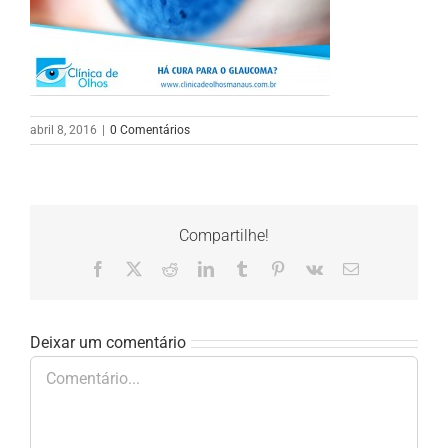
abril 8, 2016
|
0 Comentários
Compartilhe!
Facebook
X
Reddit
LinkedIn
Tumblr
Pinterest
Vk
E-
mail
Deixar um comentário
Comentário