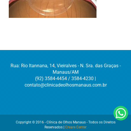
Rua: Rio Itannana, 14, Vieiralves - N. Sra. das Graças -
Manaus/AM
(92) 3584-4454 / 3584-4230 |
contato@clinicadeolhosmanaus.com.br
Copyright © 2016 - Clínica de Olhos Manaus - Todos os Direitos
Reservados |
Creare Center