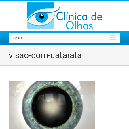
Ir
para
o
conteúdo
Ir para...
visao-com-catarata