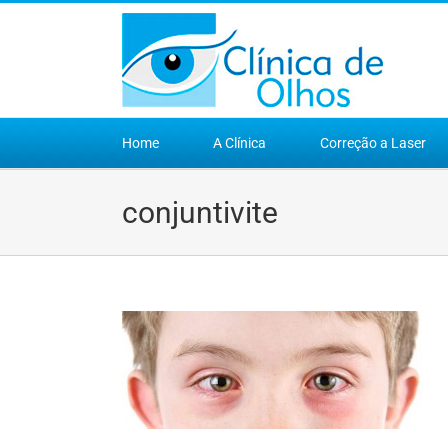
Ir
para
o
conteúdo
Home
A Clínica
Correção a Laser
conjuntivite