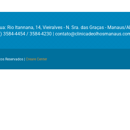
ua: Rio Itannana, 14, Vieiralves - N. Sra. das Graças - Manaus/
2) 3584-4454 / 3584-4230 | contato@clinicadeolhosmanaus.com
itos Reservados |
Creare Center