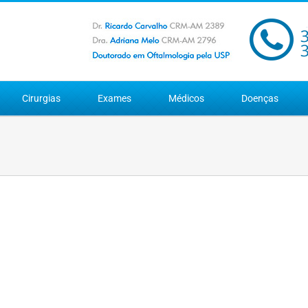
Cirurgias
Exames
Médicos
Doenças