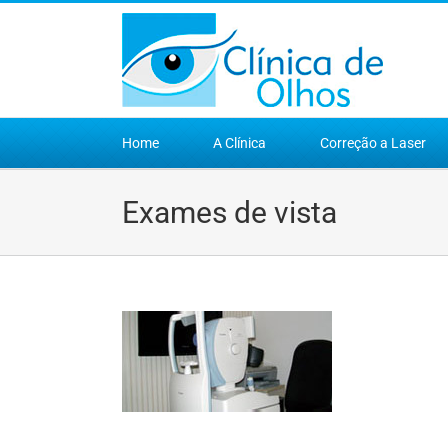
Ir
para
o
conteúdo
Home
A Clínica
Correção a Laser
Exames de vista