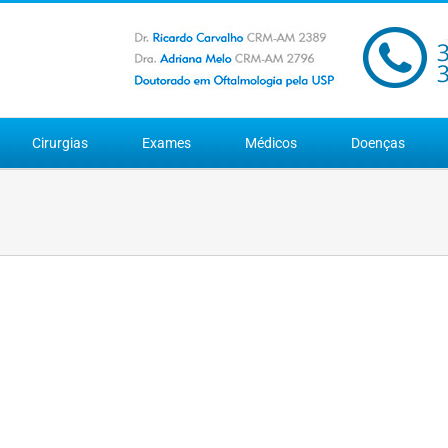
Cirurgias
Exames
Médicos
Doenças