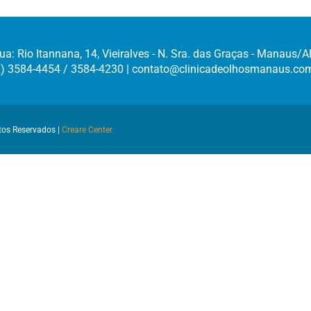
ua: Rio Itannana, 14, Vieiralves - N. Sra. das Graças - Manaus/
2) 3584-4454 / 3584-4230 | contato@clinicadeolhosmanaus.com
itos Reservados |
Creare Center