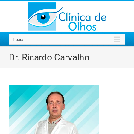
Ir
para
o
conteúdo
Ir para...
Dr. Ricardo Carvalho