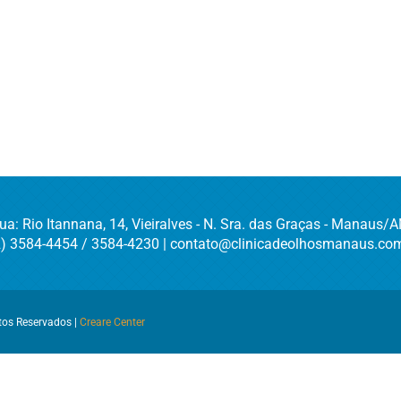
ua: Rio Itannana, 14, Vieiralves - N. Sra. das Graças - Manaus/
2) 3584-4454 / 3584-4230 | contato@clinicadeolhosmanaus.com
itos Reservados |
Creare Center