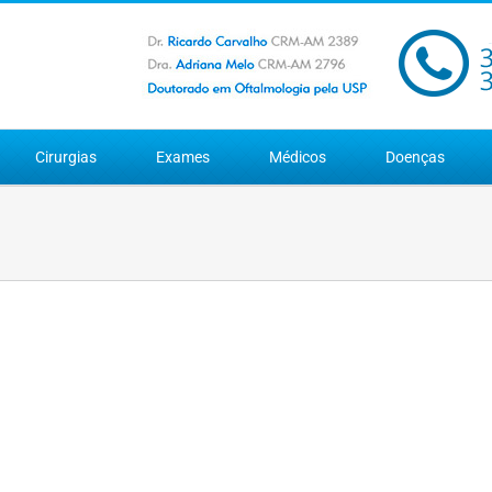
Cirurgias
Exames
Médicos
Doenças