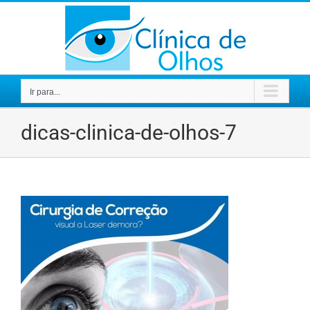
Ir
para
o
conteúdo
Ir para...
dicas-clinica-de-olhos-7