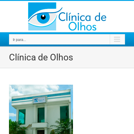
Ir
para
o
conteúdo
Ir para...
Clínica de Olhos