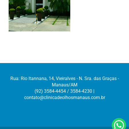
Rua: Rio Itannana, 14, Vieiralves - N. Sra. das Graças -
Manaus/AM
(92) 3584-4454 / 3584-4230 |
contato@clinicadeolhosmanaus.com.br