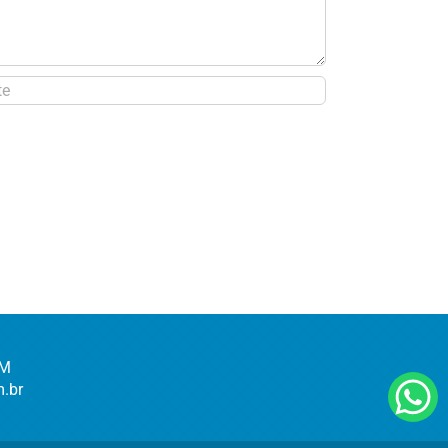
AM
.br