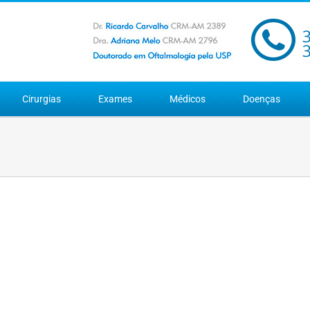
Cirurgias
Exames
Médicos
Doenças