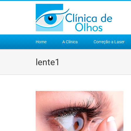
Ir
para
o
conteúdo
Home
A Clínica
Correção a Laser
lente1